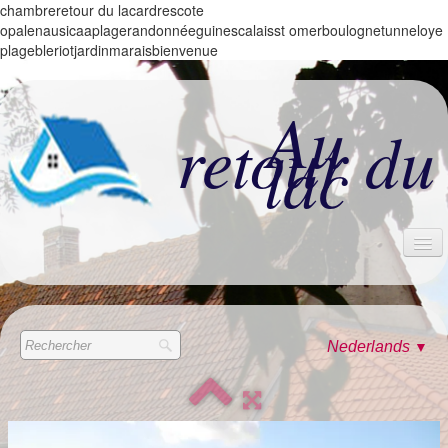
chambreretour du lacardrescote
opalenausicaaplagerandonnéeguinescalaisst omerboulognetunneloye
plagebleriotjardinmaraisbienvenue
Au
retour du
lac
ACCUEIL
LES CHAMBRES
Nederlands
▼
ALBUM
CONTACT & TARIFS
LES +